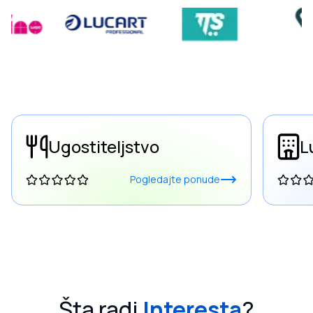
Ugostiteljstvo
L
Pogledajte ponude
Šta radi
Interesta
?