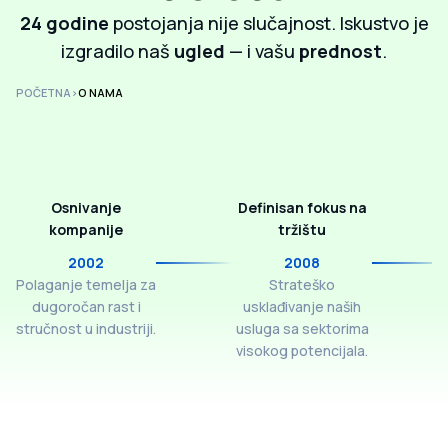
24 godine
postojanja nije slučajnost. Iskustvo je
izgradilo naš
ugled
— i vašu
prednost
.
POČETNA
>
O NAMA
Osnivanje
Definisan fokus na
kompanije
tržištu
2002
2008
Polaganje temelja za
Strateško
dugoročan rast i
usklađivanje naših
stručnost u industriji.
usluga sa sektorima
visokog potencijala.