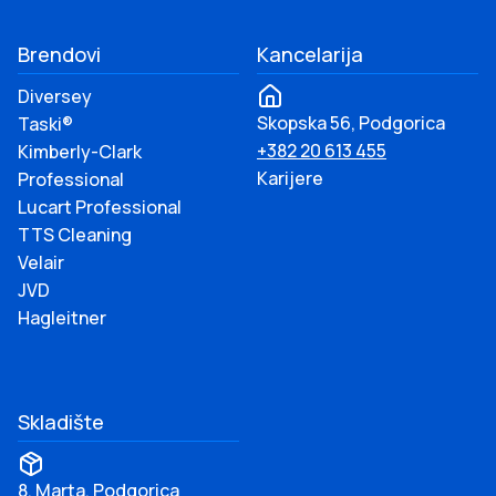
Brendovi
Kancelarija
Diversey
Skopska 56, Podgorica
Taski®
+382 20 613 455
Kimberly-Clark
Karijere
Professional
Lucart Professional
TTS Cleaning
Velair
JVD
Hagleitner
Skladište
8. Marta, Podgorica