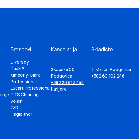
Brendovi
Kancelarija
Skladište
Diversey
Taski®
Skopska 56,
8. Marta, Podgorica
Kimberly-Clark
Podgorica
+382 69 102 246
Professional
+382 20 613 455
Lucart Professional
Karijere
ćenje
TTS Cleaning
Velair
JVD
Hagleitner