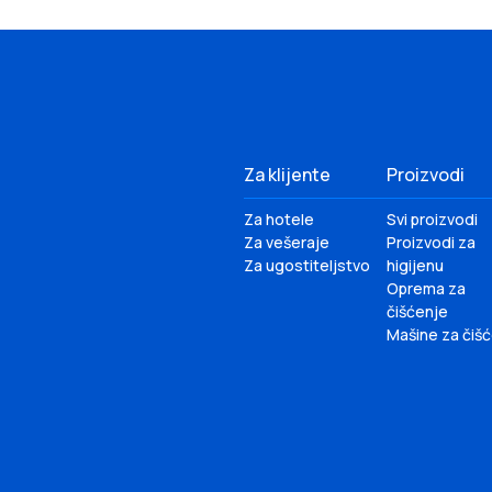
Za klijente
Proizvodi
Za hotele
Svi proizvodi
Za vešeraje
Proizvodi za
Za ugostiteljstvo
higijenu
Oprema za
čišćenje
Mašine za čiš