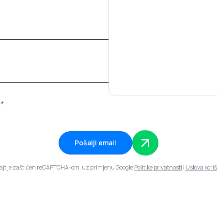
.*
Pošalji email
sajt je zaštićen reCAPTCHA-om, uz primjenu Google
Politike privatnosti
i
Uslova kori