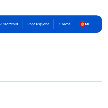
vi proizvodi
Priče uspjeha
O nama
ME