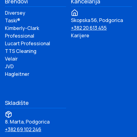
Brendovi
Kancelarija
Diversey
Skopska 56, Podgorica
Taski®
+382 20 613 455
Kimberly-Clark
Karijere
Professional
Lucart Professional
TTS Cleaning
Velair
JVD
Hagleitner
Skladište
8. Marta, Podgorica
+382 69 102 246