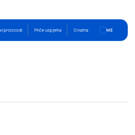
vi proizvodi
Priče uspjeha
O nama
ME