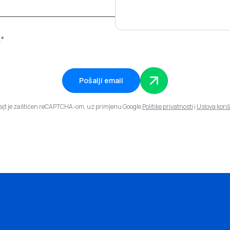
.*
Pošalji email
sajt je zaštićen reCAPTCHA-om, uz primjenu Google
Politike privatnosti
i
Uslova kori