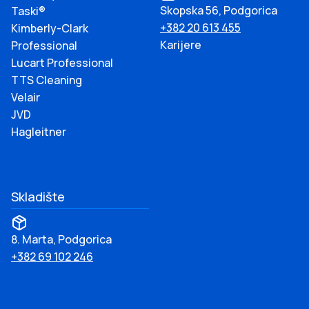
Skopska 56, Podgorica
Taski®
+382 20 613 455
Kimberly-Clark
Karijere
Professional
Lucart Professional
TTS Cleaning
Velair
JVD
Hagleitner
Skladište
8. Marta, Podgorica
+382 69 102 246