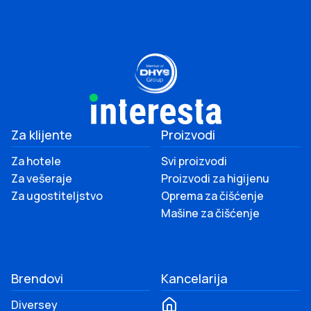
Za klijente
Proizvodi
Za hotele
Svi proizvodi
Za vešeraje
Proizvodi za higijenu
Za ugostiteljstvo
Oprema za čišćenje
Mašine za čišćenje
Brendovi
Kancelarija
Diversey