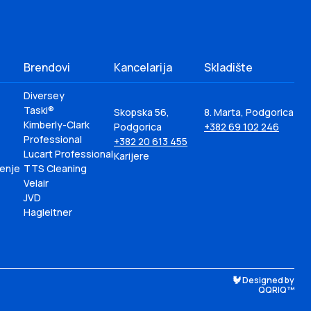
Brendovi
Kancelarija
Skladište
Diversey
Taski®
Skopska 56,
8. Marta, Podgorica
Kimberly-Clark
Podgorica
+382 69 102 246
Professional
+382 20 613 455
Lucart Professional
Karijere
ćenje
TTS Cleaning
Velair
JVD
Hagleitner
🐓 Designed by
QQRIQ™