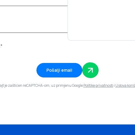
.*
Pošalji email
sajt je zaštićen reCAPTCHA-om, uz primjenu Google
Politike privatnosti
i
Uslova kori