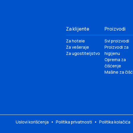
Za klijente
Proizvodi
Za hotele
Svi proizvodi
Za vešeraje
Proizvodi za
Za ugostiteljstvo
higijenu
Oprema za
čišćenje
Mašine za čiš
Uslovi korišćenja
•
Politika privatnosti
•
Politika kolačića