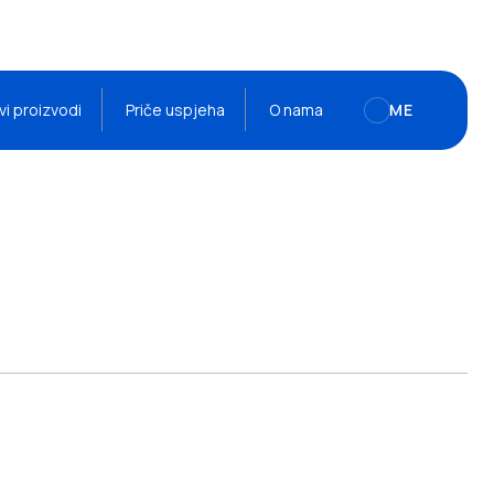
vi proizvodi
Priče uspjeha
O nama
ME