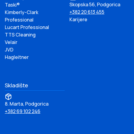
Skopska 56, Podgorica
Taski®
+382 20 613 455
Kimberly-Clark
Karijere
Professional
Lucart Professional
TTS Cleaning
Velair
JVD
Hagleitner
Skladište
8. Marta, Podgorica
+382 69 102 246