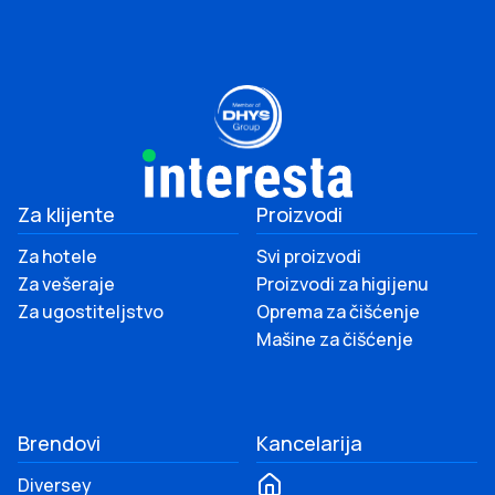
Za klijente
Proizvodi
Za hotele
Svi proizvodi
Za vešeraje
Proizvodi za higijenu
Za ugostiteljstvo
Oprema za čišćenje
Mašine za čišćenje
Brendovi
Kancelarija
Diversey