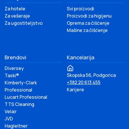
Za hotele
Svi proizvodi
Za vešeraje
Proizvodi za higijenu
Za ugostiteljstvo
Oprema za čišćenje
Mašine za čišćenje
Brendovi
Kancelarija
Diversey
Skopska 56, Podgorica
Taski®
+382 20 613 455
Kimberly-Clark
Karijere
Professional
Lucart Professional
TTS Cleaning
Velair
JVD
Hagleitner