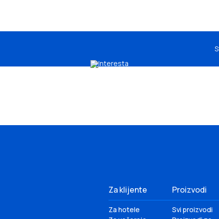
S
Za klijente
Proizvodi
Za hotele
Svi proizvodi