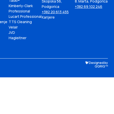
Taski®
Skopska 56,
8. Marta, Podgorica
Kimberly-Clark
Podgorica
+382 69 102 246
Professional
+382 20 613 455
Lucart Professional
Karijere
ćenje
TTS Cleaning
Velair
JVD
Hagleitner
🐓 Designed by
QQRIQ™