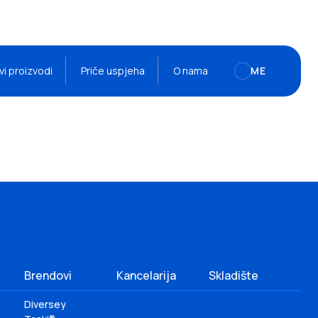
vi proizvodi
Priče uspjeha
O nama
ME
Brendovi
Kancelarija
Skladište
Diversey