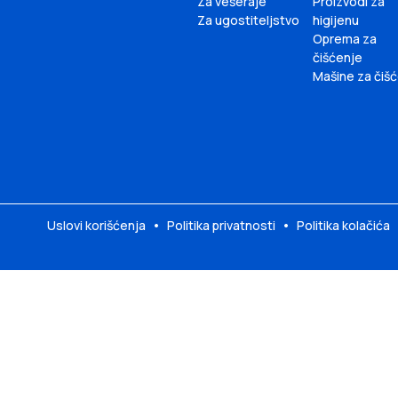
Za vešeraje
Proizvodi za
Za ugostiteljstvo
higijenu
Oprema za
čišćenje
Mašine za čiš
Uslovi korišćenja
•
Politika privatnosti
•
Politika kolačića