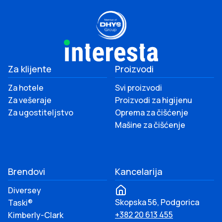
Za klijente
Proizvodi
Za hotele
Svi proizvodi
Za vešeraje
Proizvodi za higijenu
Za ugostiteljstvo
Oprema za čišćenje
Mašine za čišćenje
Brendovi
Kancelarija
Diversey
Skopska 56, Podgorica
Taski®
+382 20 613 455
Kimberly-Clark