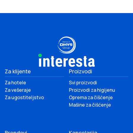
Za klijente
Proizvodi
Za hotele
Svi proizvodi
Za vešeraje
Proizvodi za higijenu
Za ugostiteljstvo
Oprema za čišćenje
Mašine za čišćenje
Brendovi
Kancelarija