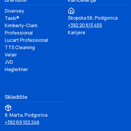
Diversey
Skopska 56, Podgorica
Taski®
+382 20 613 455
Kimberly-Clark
Karijere
Professional
Lucart Professional
TTS Cleaning
Velair
JVD
Hagleitner
Skladište
8. Marta, Podgorica
+382 69 102 246