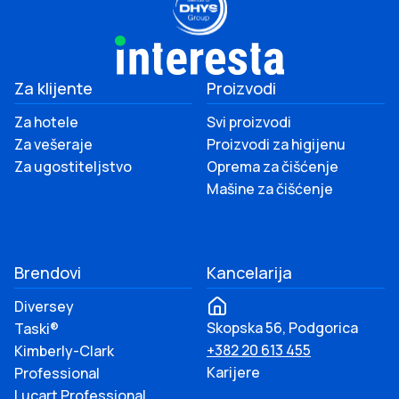
Za klijente
Proizvodi
Za hotele
Svi proizvodi
Za vešeraje
Proizvodi za higijenu
Za ugostiteljstvo
Oprema za čišćenje
Mašine za čišćenje
Brendovi
Kancelarija
Diversey
Skopska 56, Podgorica
Taski®
+382 20 613 455
Kimberly-Clark
Karijere
Professional
Lucart Professional