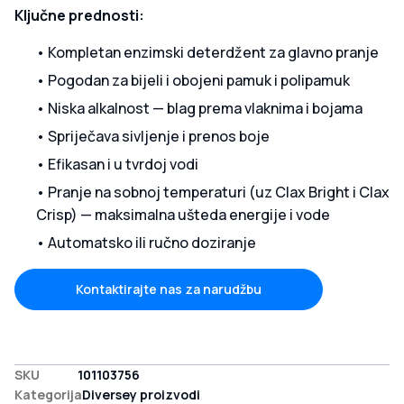
Ključne prednosti:
• Kompletan enzimski deterdžent za glavno pranje
• Pogodan za bijeli i obojeni pamuk i polipamuk
• Niska alkalnost — blag prema vlaknima i bojama
• Spriječava sivljenje i prenos boje
• Efikasan i u tvrdoj vodi
• Pranje na sobnoj temperaturi (uz Clax Bright i Clax
Crisp) — maksimalna ušteda energije i vode
• Automatsko ili ručno doziranje
Kontaktirajte nas za narudžbu
SKU
101103756
Kategorija
Diversey proizvodi