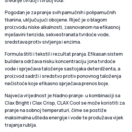
srednje tvrdoj i tvrdoj vodi.
Pogodan je za pranje svih pamučnih i polipamučnih
tkanina, uključujući obojene. Riječ je o blagom
proizvodu niske alkalnosti, zasnovanom na efikasnoj
mješavini tenzida, sekvestranata tvrdoće vode,
sredstava protiv sivljenja i enzima.
Formula štiti i tekstil i rezultat pranja. Efikasan sistem
buildera održava nisku koncentraciju jona tvrdoće
vode i sprječava taloženje sastojaka deterdženta, a
proizvod sadrži i sredstvo protiv ponovnog taloženja
nečistoće koje efikasno sprječava prenos boje.
Najveća vrijednost je hladno pranje: u kombinaciji sa
Clax Bright i Clax Crisp, CLAX Cool se može koristiti za
pranje na sobnoj temperaturi, čime se postiže
maksimalna ušteda energije i vode te produžava vijek
trajanja rublja.