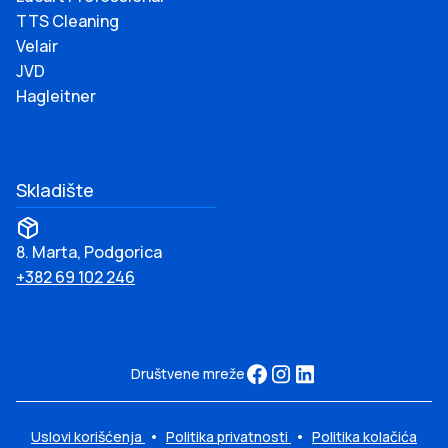
TTS Cleaning
Velair
JVD
Hagleitner
Skladište
8. Marta, Podgorica
+382 69 102 246
Društvene mreže
Uslovi korišćenja
•
Politika privatnosti
•
Politika kolačića