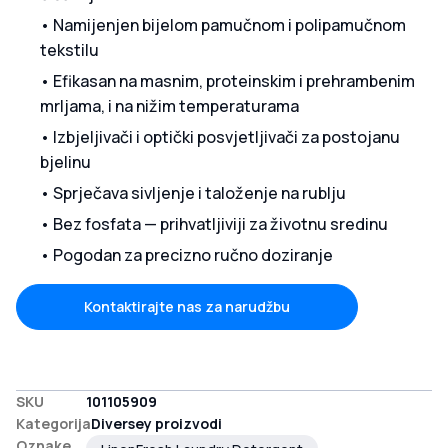
• Namijenjen bijelom pamučnom i polipamučnom
tekstilu
• Efikasan na masnim, proteinskim i prehrambenim
mrljama, i na nižim temperaturama
• Izbjeljivači i optički posvjetljivači za postojanu
bjelinu
• Sprječava sivljenje i taloženje na rublju
• Bez fosfata — prihvatljiviji za životnu sredinu
• Pogodan za precizno ručno doziranje
Kontaktirajte nas za narudžbu
SKU
101105909
Kategorija
Diversey proizvodi
Oznake