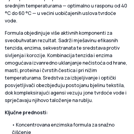
srednjim temperaturama — optimalno u rasponu od 40
°C do 60 °C — u većini uobičajenih uslova tvrdoće
vode.
Formula objedinjuje više aktivnih komponenti za
sveobuhvatan rezultat. Sadrži mješavinu efikasnih
tenzida, enzima, sekvestranata te sredstava protiv
sivljenja i korozije. Kombinacija tenzida i enzima
omogućava izvanredno uklanjanje nečistoća od hrane,
masti, proteina i čvrstih čestica i pri nižim
temperaturama. Sredstva za izbjeljivanje i optički
posvjetljivači obezbjeđuju postojanu bjelinu tekstila,
dok kompleksirajući agensi vezuju jone tvrdoće vode i
sprječavaju njihovo taloženje na rublju.
Ključne prednosti:
• Koncentrovana enzimska formula za snažno
čišćenje