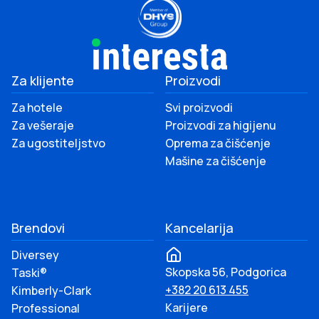
Za klijente
Proizvodi
Za hotele
Svi proizvodi
Za vešeraje
Proizvodi za higijenu
Za ugostiteljstvo
Oprema za čišćenje
Mašine za čišćenje
Brendovi
Kancelarija
Diversey
Skopska 56, Podgorica
Taski®
+382 20 613 455
Kimberly-Clark
Karijere
Professional