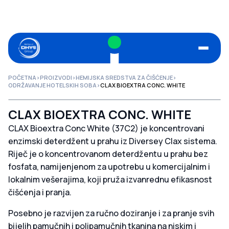
POČETNA
>
PROIZVODI
>
HEMIJSKA SREDSTVA ZA ČIŠĆENJE
>
ODRŽAVANJE HOTELSKIH SOBA
>
CLAX BIOEXTRA CONC. WHITE
CLAX BIOEXTRA CONC. WHITE
CLAX Bioextra Conc White (37C2) je koncentrovani
enzimski deterdžent u prahu iz Diversey Clax sistema.
Riječ je o koncentrovanom deterdžentu u prahu bez
fosfata, namijenjenom za upotrebu u komercijalnim i
lokalnim vešeraj​ima, koji pruža izvanrednu efikasnost
čišćenja i pranja.
Posebno je razvijen za ručno doziranje i za pranje svih
bijelih pamučnih i polipamučnih tkanina na niskim i