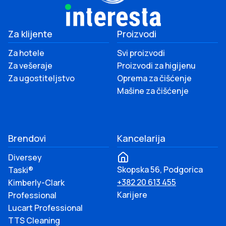
Za klijente
Proizvodi
Za hotele
Svi proizvodi
Za vešeraje
Proizvodi za higijenu
Za ugostiteljstvo
Oprema za čišćenje
Mašine za čišćenje
Brendovi
Kancelarija
Diversey
Skopska 56, Podgorica
Taski®
+382 20 613 455
Kimberly-Clark
Karijere
Professional
Lucart Professional
TTS Cleaning